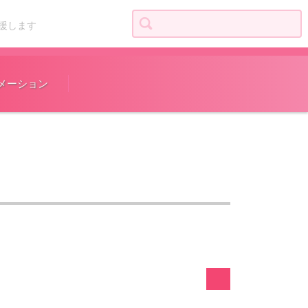
検索:
援します
メーション