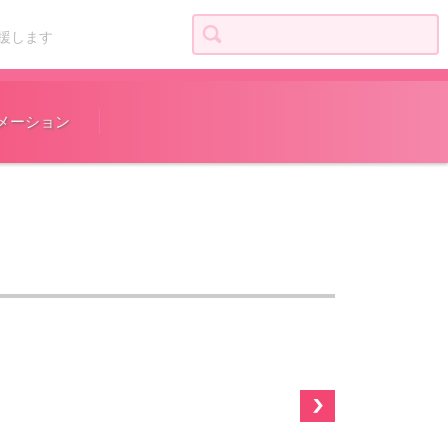
検索:
援します
メーション