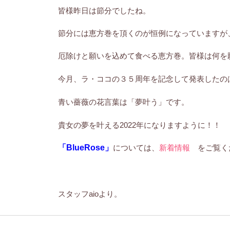
皆様昨日は節分でしたね。
節分には恵方巻を頂くのが恒例になっていますが
厄除けと願いを込めて食べる恵方巻。皆様は何を
今月、ラ・ココの３５周年を記念して発表したの
青い薔薇の花言葉は「夢叶う」です。
貴女の夢を叶える2022年になりますように！！
「BlueRose」
については、
新着情報
をご覧く
スタッフaioより。