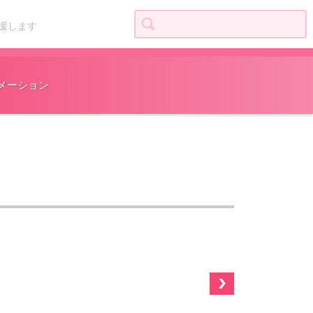
検索:
援します
メーション