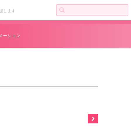
検索:
援します
メーション